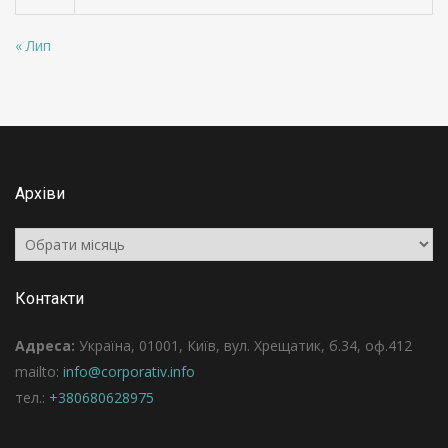
« Лип
Архіви
Архіви
Контакти
Адреса:
Україна, 01001, Київ, вул. Хрещатик, б.34, оф.412
mailto:
info@corporativ.info
тел.:
+380680628975