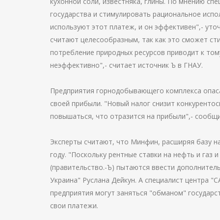
кухонной соли, известняка, глины. По мнению с
государства и стимулировать рациональное испо
используют этот платеж, и он эффективен",- уто
считают целесообразным, так как это сможет ст
потребление природных ресурсов приводит к том
неэффективно",- считает источник Ъ в ГНАУ.
Предприятия горнодобывающего комплекса опаса
своей прибыли. "Новый налог снизит конкурентос
повышаться, что отразится на прибыли",- сообщи
Эксперты считают, что Минфин, расширяя базу 
году. "Поскольку рентные ставки на нефть и газ 
(правительство.-Ъ) пытаются ввести дополнител
Украина" Руслана Дейкун. А специалист центра "
предприятия могут заняться "обманом" государс
свои платежи.