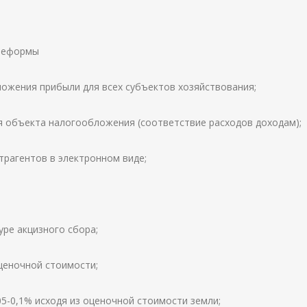
 реформы
ложения прибыли для всех субъектов хозяйствования;
я объекта налогообложения (соответствие расходов доходам);
трагентов в электронном виде;
уре акцизного сбора;
оценочной стоимости;
05-0,1% исходя из оценочной стоимости земли;