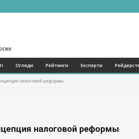
ті
Огляди
Рейтинги
Експерти
Рейдерст
онцепция налоговой реформы
нцепция налоговой реформы