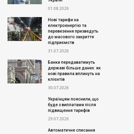
Україні
01.08.2026
Нові тарифи на
електроенергію та
перевезення призведуть
до масового закриття
підприємств
31.07.2026
Банки передаватимуть
державі більше даних: як
нові правила вплинуть на
клієнтів
30.07.2026
Українцям пояснили, що
буде з виплатами після
підвищення тарифів
29.07.2026
Автоматичне списання