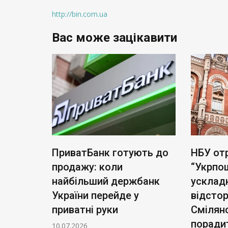
http://bin.com.ua
Вас може зацікавити
тість
ПриватБанк готують до
НБУ от
а акцій
продажу: коли
“Укрпо
для
найбільший держбанк
усклад
України перейде у
відсто
приватні руки
Смілян
поради
10.07.2026