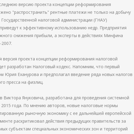
следнюю версию проекта концепции реформирования
ожено "распространить" рентные платежи не только на добычу
 В Государственной налоговой администрации (ГНАУ)
 приведут к эффективному использованию недр. Предприятия
жного снижения прибыли, а эксперты в действиях Минфина
-2007.
я версия проекта концепции реформирования налоговой
дет разработан Налоговый кодекс. Напомним, что первый
м Юрия Еханурова и предполагал введение ряда новых налогов
го пресса на физлиц.
в Виктора Януковича, разработана для проведения системной
 2015 года. По мнению авторов, новые налоговые нормы
тированную рыночную экономику с ее дальнейшей европейской
ументе раскритиковал действия предыдущих правительств за
мых субъектам специальных экономических зон и территорий