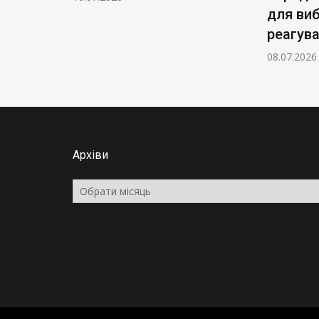
для ви
реагув
08.07.2026
Архіви
Архіви