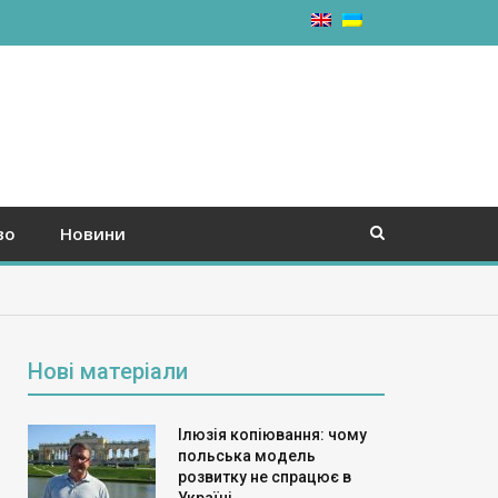
во
Новини
Нові матеріали
Ілюзія копіювання: чому
польська модель
розвитку не спрацює в