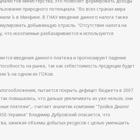
пециалистов министерства, это позволит формировать доходы
льзование природного потенциала. "Во всех странах мира
чнили Ъ в Минфине. В ГНАУ введение данного налога также
имулировать добывающую отрасль. "Отсутствие налога на
у, что ископаемые разбазариваются и используются
ются введения данного платежа и прогнозируют падение
пособность на рынке, так как себестоимость продукции будет
ли Ъ на одном из ГОКов.
налогообложения, пытается покрыть дефицит бюджета в 2007
и так повышались, что дальше увеличивать их уже нельзя, они
ьные платежи",- считает аналитик компании "Тройка Диалог
CASE-Украина" Владимир Дубровский опасается, что
тва, занижая объемы добытых ресурсов с целью уменьшить