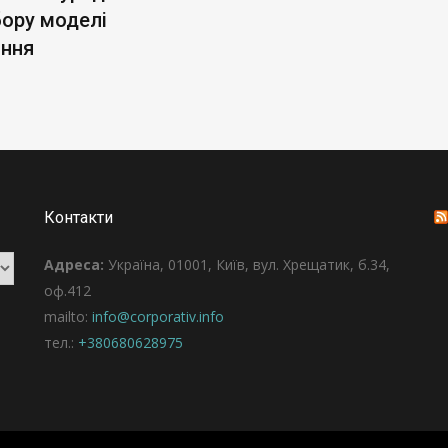
бору моделі
ання
Контакти
Адреса:
Україна, 01001, Київ, вул. Хрещатик, б.34,
оф.412
mailto:
info@corporativ.info
тел.:
+380680628975