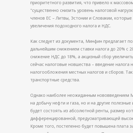
приоритетного развития, что привело к массово
"существенно снизить уровень налоговой нагрузк
членов ЕС – Литвы, Эстонии и Словакии, которы
увеличения подоходного налога и НДС.
Как следует из документа, Минфин предлагает по
дальнейшим снижением ставки налога до 20% с 20
снижение НДС до 18%, а акцизный сбор увеличит
сейчас налоговые новшества – введение налога 
налогообложения местных налогов и сборов. Так
транспортные средства.
Однако наиболее неожиданным нововведением М
на добычу нефти и газа, но и на другие полезные
будет состоять из абсолютной ренты, размер кот
дифференцированной, предусматривающей высоку
Кроме того, постепенно будет повышена плата за