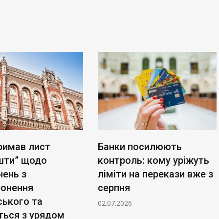
римав лист
Банки посилюють
шти” щодо
контроль: кому уріжуть
нень з
ліміти на перекази вже з
ронення
серпня
ського та
02.07.2026
ться з урядом