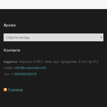
Архіви
Архіви
Контакти
Адреса:
Україна, 01001, Київ, вул. Хрещатик, б.34, оф.412
mailto:
info@corporativ.info
тел.:
+380680628975
Головне