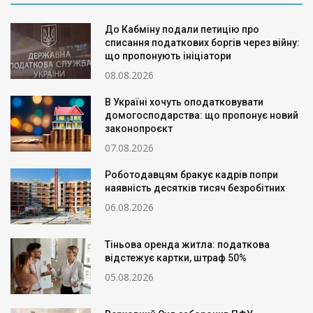
До Кабміну подали петицію про
списання податкових боргів через війну:
що пропонують ініціатори
08.08.2026
В Україні хочуть оподатковувати
домогосподарства: що пропонує новий
законопроєкт
07.08.2026
Роботодавцям бракує кадрів попри
наявність десятків тисяч безробітних
06.08.2026
Тіньова оренда житла: податкова
відстежує картки, штраф 50%
05.08.2026