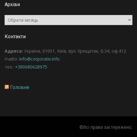
Архіви
Архіви
Контакти
Адреса:
Україна, 01001, Київ, вул. Хрещатик, б.34, оф.412
mailto:
info@corporativ.info
тел.:
+380680628975
Головне
©Всі права застережено.