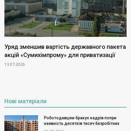
Уряд зменшив вартість державного пакета
акцій «Сумихімпрому» для приватизації
13.07.2026
Нові матеріали
Роботодавцям бракує кадрів попри
наявність десятків тисяч безробітних