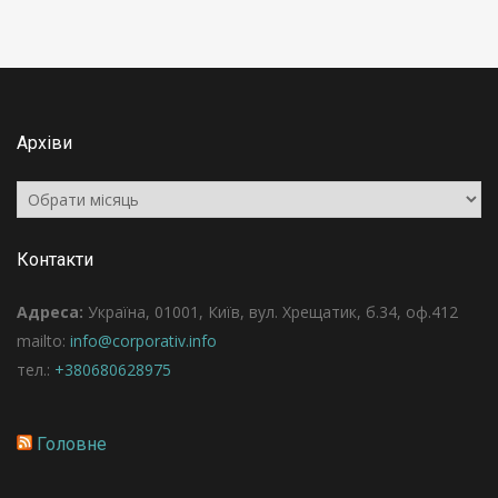
Архіви
Архіви
Контакти
Адреса:
Україна, 01001, Київ, вул. Хрещатик, б.34, оф.412
mailto:
info@corporativ.info
тел.:
+380680628975
Головне