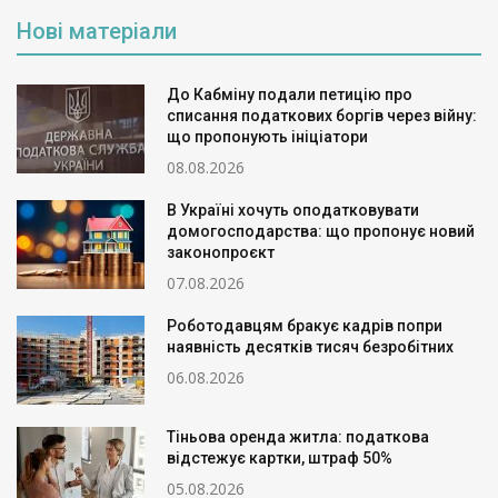
Нові матеріали
До Кабміну подали петицію про
списання податкових боргів через війну:
що пропонують ініціатори
08.08.2026
В Україні хочуть оподатковувати
домогосподарства: що пропонує новий
законопроєкт
07.08.2026
Роботодавцям бракує кадрів попри
наявність десятків тисяч безробітних
06.08.2026
Тіньова оренда житла: податкова
відстежує картки, штраф 50%
05.08.2026