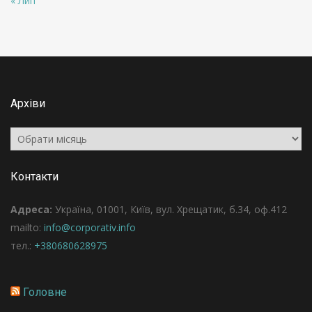
« Лип
Архіви
Архіви
Контакти
Адреса:
Україна, 01001, Київ, вул. Хрещатик, б.34, оф.412
mailto:
info@corporativ.info
тел.:
+380680628975
Головне