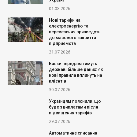
Україні
01.08.2026
Нові тарифи на
електроенергію та
перевезення призведуть
до масового закриття
підприємств
31.07.2026
Банки передаватимуть
державі більше даних: як
нові правила вплинуть на
клієнтів
30.07.2026
Українцям пояснили, що
буде з виплатами після
підвищення тарифів
29.07.2026
Автоматичне списання