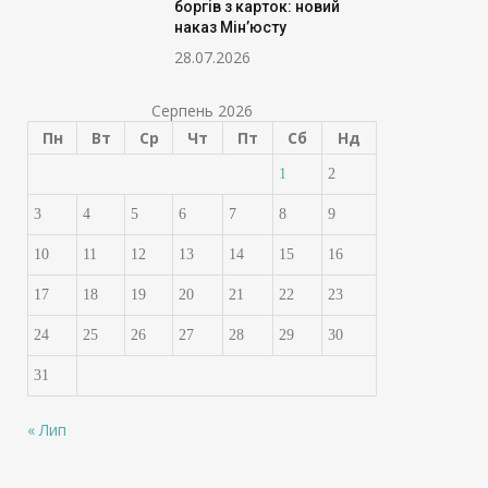
боргів з карток: новий
наказ Мін’юсту
28.07.2026
Серпень 2026
Пн
Вт
Ср
Чт
Пт
Сб
Нд
1
2
3
4
5
6
7
8
9
10
11
12
13
14
15
16
17
18
19
20
21
22
23
24
25
26
27
28
29
30
31
« Лип
Суд зобов’язав Росію
Уряд зменшив в