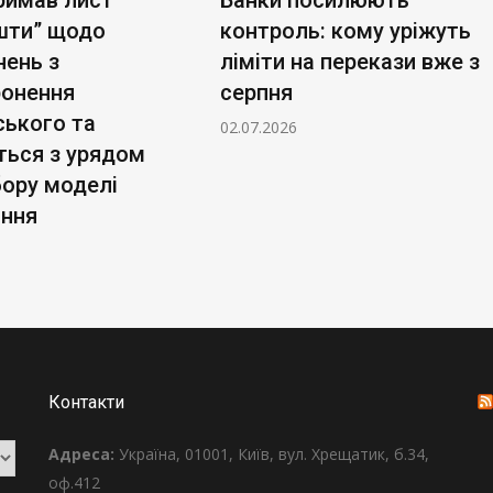
шти” щодо
контроль: кому уріжуть
нень з
ліміти на перекази вже з
ронення
серпня
ського та
02.07.2026
ться з урядом
бору моделі
ання
Контакти
Адреса:
Україна, 01001, Київ, вул. Хрещатик, б.34,
оф.412