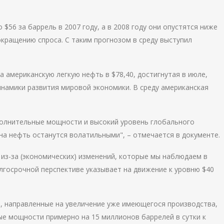
 $56 за баррель в 2007 году, а в 2008 году они опустятся ниже
окращению спроса. С таким прогнозом в среду выступил
а американскую легкую нефть в $78,40, достигнутая в июле,
инамики развития мировой экономики. В среду американская
полнительные мощности и высокий уровень глобального
 на нефть останутся волатильными", – отмечается в документе.
 из-за (экономических) изменений, которые мы наблюдаем в
лгосрочной перспективе указывает на движение к уровню $40
, направленные на увеличение уже имеющегося производства,
ые мощности примерно на 15 миллионов баррелей в сутки к