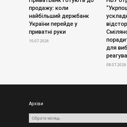
а акцій
продажу: коли
“Укрпо
для
найбільший держбанк
усклад
України перейде у
відсто
приватні руки
Смілян
поради
10.07.2026
для ви
реагув
08.07.2026
Архіви
Архіви