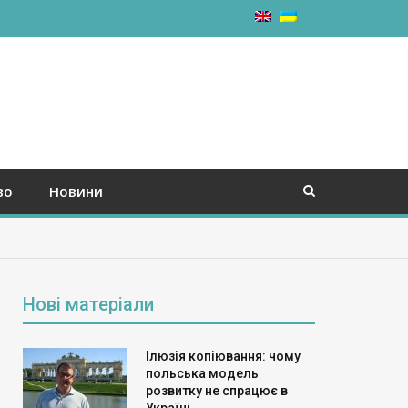
во
Новини
Нові матеріали
Ілюзія копіювання: чому
польська модель
розвитку не спрацює в