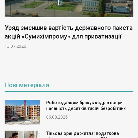
Уряд зменшив вартість державного пакета
акцій «Сумихімпрому» для приватизації
13.07.2026
Нові матеріали
Роботодавцям бракує кадрів попри
наявність десятків тисяч безробітних
06.08.2026
Тіньова оренда житла: податкова