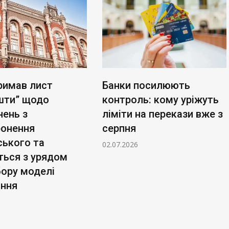
римав лист
Банки посилюють
шти” щодо
контроль: кому уріжуть
нень з
ліміти на перекази вже з
ронення
серпня
ського та
02.07.2026
ться з урядом
бору моделі
ання