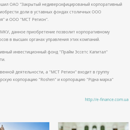
ешил ОАО "Закрытый недиверсифицированый корпоративный
риобрести доли в уставных фондах столичных ООО
я" и ООО "МСТ Регион".
 АМКУ, данное приобретение позволит корпоративному
сов в высших органах управления этих компаний.
ивный инвестиционный фонд "Прайм Эссетс Капитал"
ти.
енной деятельности, а "МСТ Регион" входит в группу
скую корпорацию "Roshen" и корпорацию "Рідна марка"
http://e-finance.com.ua