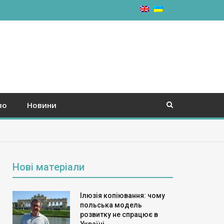
во
Новини
Нові матеріали
Ілюзія копіювання: чому
польська модель
розвитку не спрацює в