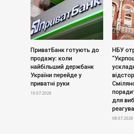
тість
ПриватБанк готують до
НБУ от
а акцій
продажу: коли
“Укрпо
для
найбільший держбанк
усклад
України перейде у
відсто
приватні руки
Смілян
поради
10.07.2026
для ви
реагув
08.07.2026