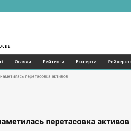
ті
Огляди
Рейтинги
Експерти
Рейдерст
 наметилась перетасовка активов
наметилась перетасовка активов