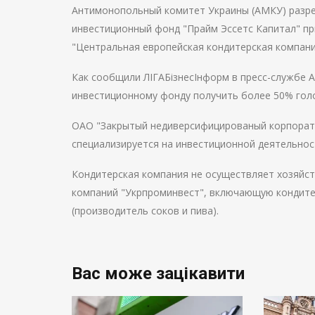
Антимонопольный комитет Украины (АМКУ) разр
инвестиционный фонд "Прайм Эссетс Капитал" п
"Центральная европейская кондитерская компани
Как сообщили ЛІГАБізнесІнформ в пресс-службе
инвестиционному фонду получить более 50% голо
ОАО "Закрытый недиверсифицированый корпорат
специализируется на инвестиционной деятельнос
Кондитерская компания не осуществляет хозяйств
компаний "Укрпроминвест", включающую кондитер
(производитель соков и пива).
Вас може зацікавити