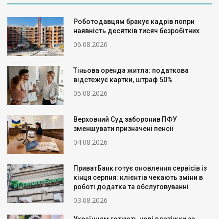
Роботодавцям бракує кадрів попри
наявність десятків тисяч безробітних
06.08.2026
Тіньова оренда житла: податкова
відстежує картки, штраф 50%
05.08.2026
Верховний Суд заборонив ПФУ
зменшувати призначені пенсії
04.08.2026
ПриватБанк готує оновлення сервісів із
кінця серпня: клієнтів чекають зміни в
роботі додатка та обслуговуванні
03.08.2026