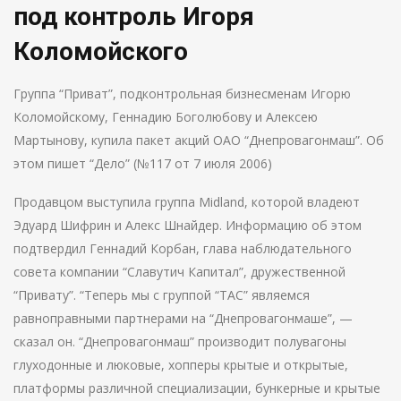
под контроль Игоря
Коломойского
Группа “Приват”, подконтрольная бизнесменам Игорю
Коломойскому, Геннадию Боголюбову и Алексею
Мартынову, купила пакет акций ОАО “Днепровагонмаш”. Об
этом пишет “Дело” (№117 от 7 июля 2006)
Продавцом выступила группа Midland, которой владеют
Эдуард Шифрин и Алекс Шнайдер. Информацию об этом
подтвердил Геннадий Корбан, глава наблюдательного
совета компании “Славутич Капитал”, дружественной
“Привату”. “Теперь мы с группой “ТАС” являемся
равноправными партнерами на “Днепровагонмаше”, —
сказал он. “Днепровагонмаш” производит полувагоны
глуходонные и люковые, хопперы крытые и открытые,
платформы различной специализации, бункерные и крытые