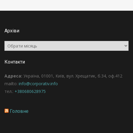
Архіви
Архіви
Контакти
Адреса:
Україна, 01001, Київ, вул. Хрещатик, б.34, оф.412
mailto:
info@corporativ.info
тел.:
+380680628975
Головне