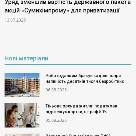
Уряд зменшив вартість державного пакета
акцій «Сумихімпрому» для приватизації
13.07.2026
Нові матеріали
Роботодавцям бракує кадрів попри
наявність десятків тисяч безробітних
06.08.2026
Тіньова оренда житла: податкова
відстежує картки, штраф 50%
05.08.2026