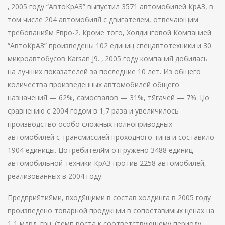
‚ 2005 году “АвтоКрАЗ” выпустил 3571 автомобилей КрАЗ, в
том числе 204 автомобилЯ с двигателем, отвечающим
требованиЯм Евро-2. Кроме того, Холдинговой Компанией
“АвтоКрАЗ” произведены 102 единиц спецавтотехники и 30
микроавтобусов Karsan J9. ‚ 2005 году компаниЯ добилась
на лучших показателей за последние 10 лет. Из общего
количества произведенных автомобилей общего
назначениЯ — 62%, самосвалов — 31%, тЯгачей — 7%. Џо
сравнению с 2004 годом в 1,7 раза и увеличилось
производство особо сложных полноприводных
автомобилей с трансмиссией проходного типа и составило
1904 единицы. ЏотребителЯм отгружено 3488 единиц
автомобильной техники КрАЗ против 2258 автомобилей,
реализованных в 2004 году.
ПредприЯтиЯми, входЯщими в состав холдинга в 2005 году
произведено товарной продукции в сопоставимых ценах на
1,1 млрд. грн. (темп роста к соответствующему периоду