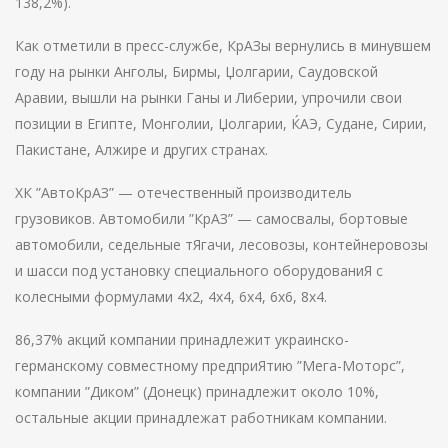
138,2%).
Как отметили в пресс-службе, КрАЗы вернулись в минувшем
году на рынки Анголы, Бирмы, Џолгарии, Саудовской
Аравии, вышли на рынки Ганы и Либерии, упрочили свои
позиции в Египте, Монголии, Џолгарии, ЌАЭ, Судане, Сирии,
Пакистане, Алжире и других странах.
ХК ”АвтоКрАЗ” — отечественный производитель
грузовиков. Автомобили ”КрАЗ” — самосвалы, бортовые
автомобили, седельные тЯгачи, лесовозы, контейнеровозы
и шасси под установку специального оборудованиЯ с
колесными формулами 4х2, 4х4, 6х4, 6х6, 8х4.
86,37% акций компании принадлежит украинско-
германскому совместному предприЯтию ”Мега-Моторс”,
компании ”Диком” (Донецк) принадлежит около 10%,
остальные акции принадлежат работникам компании.