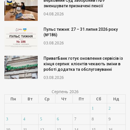
Верховний Суд заборонив ПФУ
зменшувати призначені пенсії
04.08.2026
Пульс тижня: 27 – 31 липня 2026 року
(№186)
03.08.2026
ПриватБанк готує оновлення сервісів із
кінця серпня: клієнтів чекають зміни в
роботі додатка та обслуговуванні
03.08.2026
Серпень 2026
Пн
Вт
Ср
Чт
Пт
Сб
Нд
1
2
3
4
5
6
7
8
9
10
11
12
13
14
15
16