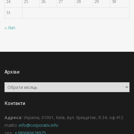
24
25
26
27
28
29
30
31
« Лип
Архіви
Архіви
Контакти
Адреса:
Україна, 01001, Київ, вул. Хрещатик, б.34, оф.412
mailto:
info@corporativ.info
тел.:
+380680628975