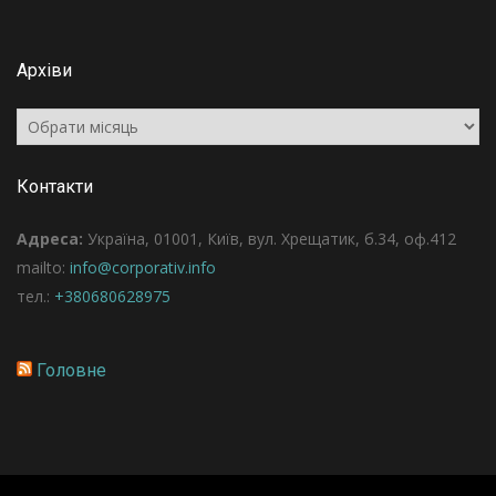
Архіви
Архіви
Контакти
Адреса:
Україна, 01001, Київ, вул. Хрещатик, б.34, оф.412
mailto:
info@corporativ.info
тел.:
+380680628975
Головне