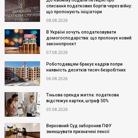
До Кабміну подали петицію про
списання податкових боргів через війну:
що пропонують ініціатори
08.08.2026
В Україні хочуть оподатковувати
домогосподарства: що пропонує новий
законопроєкт
07.08.2026
Роботодавцям бракує кадрів попри
наявність десятків тисяч безробітних
06.08.2026
Тіньова оренда житла: податкова
відстежує картки, штраф 50%
05.08.2026
Верховний Суд заборонив ПФУ
зменшувати призначені пенсії