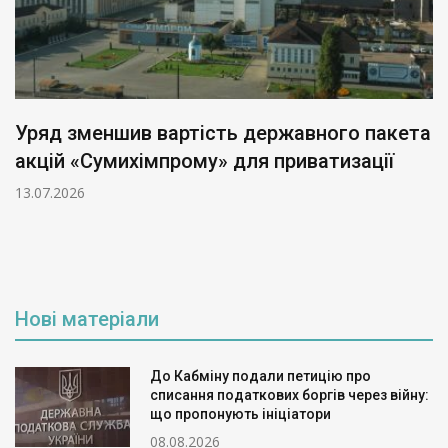
Уряд зменшив вартість державного пакета
акцій «Сумихімпрому» для приватизації
13.07.2026
Нові матеріали
До Кабміну подали петицію про
списання податкових боргів через війну:
що пропонують ініціатори
08.08.2026