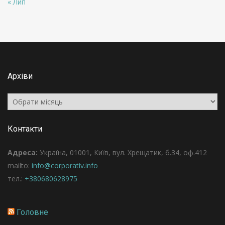
« Лип
Архіви
Архіви
Контакти
Адреса:
Україна, 01001, Київ, вул. Хрещатик, б.34, оф.412
mailto:
info@corporativ.info
тел.:
+380680628975
Головне