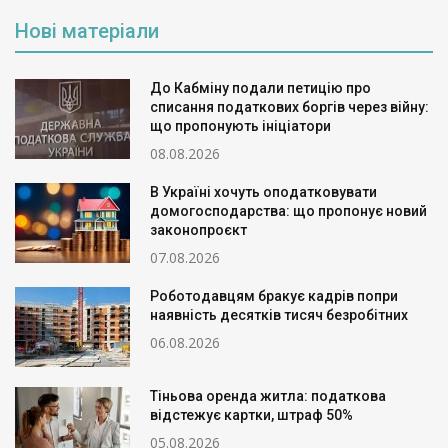
Нові матеріали
До Кабміну подали петицію про
списання податкових боргів через війну:
що пропонують ініціатори
08.08.2026
В Україні хочуть оподатковувати
домогосподарства: що пропонує новий
законопроєкт
07.08.2026
Роботодавцям бракує кадрів попри
наявність десятків тисяч безробітних
06.08.2026
Тіньова оренда житла: податкова
відстежує картки, штраф 50%
05.08.2026