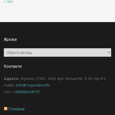
« Лип
Архіви
Архіви
Контакти
Адреса:
Україна, 01001, Київ, вул. Хрещатик, б.34, оф.412
mailto:
info@corporativ.info
тел.:
+380680628975
Головне