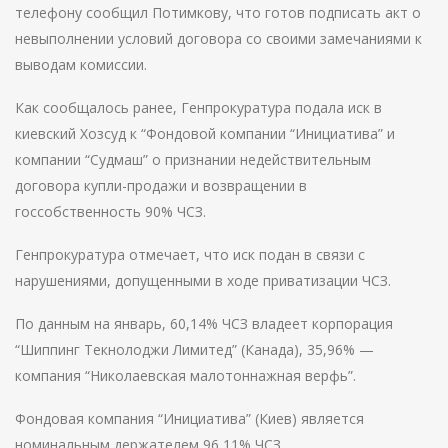
телефону сообщил Потимкову, что готов подписать акт о
невыполнении условий договора со своими замечаниями к
выводам комиссии.
Как сообщалоcь ранее, Генпрокуратура подала иск в
киевский Хозсуд к “Фондовой компании “Инициатива” и
компании “Судмаш” о признании недействительным
договора купли-продажи и возвращении в
госсобственность 90% ЧСЗ.
Генпрокуратура отмечает, что иск подан в связи с
нарушениями, допущенными в ходе приватизации ЧСЗ.
По данным на январь, 60,14% ЧСЗ владеет корпорация
“Шиппинг Текнолоджи Лимитед” (Канада), 35,96% —
компания “Николаевская малотоннажная верфь”.
Фондовая компания “Инициатива” (Киев) является
номинальным держателем 96,11% ЧСЗ.