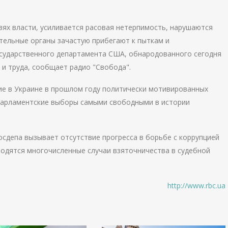
вях власти, усиливается расовая нетерпимость, нарушаются
ительные органы зачастую прибегают к пыткам и
осударственного департамента США, обнародованного сегодня
 и труда, сообщает радио "Свобода".
ие в Украине в прошлом году политически мотивированных
 парламентские выборы самыми свободными в истории
сдепа вызывает отсутствие прогресса в борьбе с коррупцией
иводятся многочисленные случаи взяточничества в судебной
http://www.rbc.ua