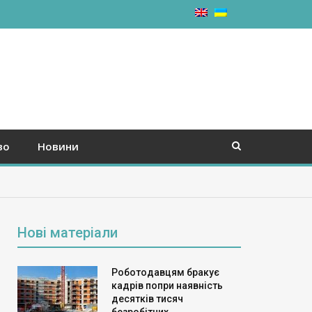
во
Новини
Нові матеріали
Роботодавцям бракує
кадрів попри наявність
десятків тисяч