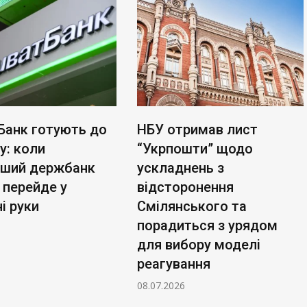
Банк готують до
НБУ отримав лист
у: коли
“Укрпошти” щодо
ьший держбанк
ускладнень з
 перейде у
відсторонення
і руки
Смілянського та
порадиться з урядом
для вибору моделі
реагування
08.07.2026