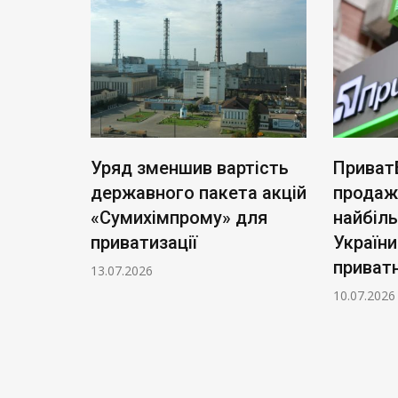
ь нові
Уряд зменшив вартість
Приват
: тариф
державного пакета акцій
продаж
чі
«Сумихімпрому» для
найбіл
приватизації
України
приватн
13.07.2026
10.07.2026