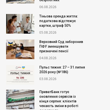
безробітних
06.08.2026
Тіньова оренда житла:
податкова відстежує
картки, штраф 50%
05.08.2026
Верховний Суд заборонив
ПФУ зменшувати
призначені пенсії
04.08.2026
Пульс тижня: 27 – 31 липня
2026 року (№186)
03.08.2026
ПриватБанк готує
оновлення сервісів із
кінця серпня: клієнтів
чекають зміни в роботі