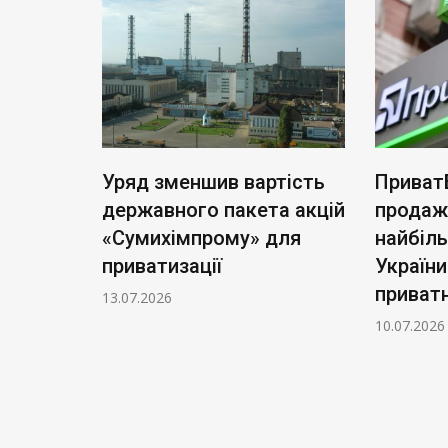
ь нові
Уряд зменшив вартість
Приват
: тариф
державного пакета акцій
продаж
чі
«Сумихімпрому» для
найбіл
приватизації
України
приватн
13.07.2026
10.07.2026