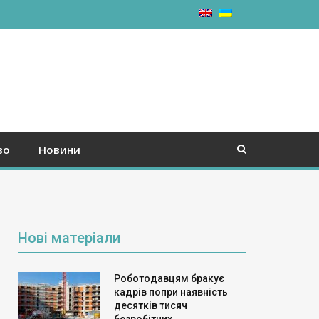
во
Новини
Нові матеріали
Роботодавцям бракує
кадрів попри наявність
десятків тисяч