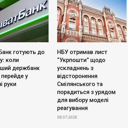
Банк готують до
НБУ отримав лист
у: коли
“Укрпошти” щодо
ьший держбанк
ускладнень з
 перейде у
відсторонення
і руки
Смілянського та
порадиться з урядом
для вибору моделі
реагування
08.07.2026