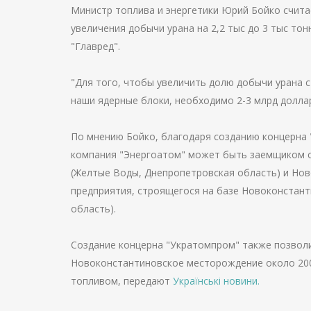
Министр топлива и энергетики Юрий Бойко счита
увеличения добычи урана на 2,2 тыс до 3 тыс тон
"Главред".
"Для того, чтобы увеличить долю добычи урана с
наши ядерные блоки, необходимо 2-3 млрд доллар
По мнению Бойко, благодаря созданию концерна
компания "Энергоатом" может быть заемщиком с
(Желтые Воды, Днепропетровская область) и Но
предприятия, строящегося на базе Новоконстант
область).
Создание концерна "Укратомпром" также позвол
Новоконстантиновское месторождение около 200
топливом, передают
Українські новини.