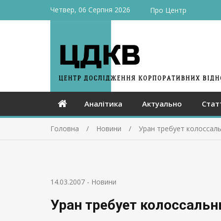
Четвер, 06 Серпня 2026
Про Центр
Аналітика
Актуально
Стат
Головна
Новини
Уран требует колоссал
14.03.2007
-
Новини
Уран требует колоссаль