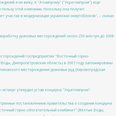
ждений я не вижу. К "Атомпрому" ("Укратомпром") еще
 пользу этой компании, поскольку она получит
т участие в модернизации украинских энергоблоков", – сказал
разработку урановых месторождений около 250 млн грн до 2008
есторождений госпредприятия "Восточный горно-
Воды, Днепропетровская область) в 2007 году запланированы
нтиновского месторождения урановых руд (Кировоградская
 четверг утвердил устав концерна "Укратомпром".
отренные постановлением правительства о создании концерна:
осточный горно-обогатительный комбинат" (Жёлтые Воды,