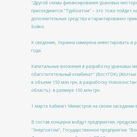
"Другой схемы финансирования урановых месторо
присоединится "Турбоатом" – это тоже пойдет на
дополнительные средства и гарантированно приме
Бойко.
К сведению, Украина намерена инвестировать в 
года.
Капитальные вложения в разработку урановых м
обаготитетельный комбинат" (ВостГОК) (Жёлтые 
в объеме 150 млн грн, в разработку Новоконста
область)- в размере 100 млн грн.
1 марта Кабинет Министров на своем заседании в
В состав концерна войдут предприятия, предусм
"Энергоатом", Государственное предприятие "В