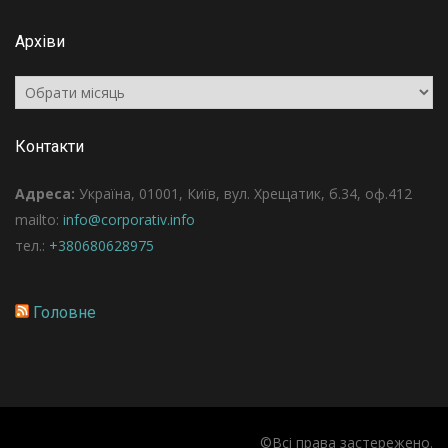
Архіви
Архіви
Контакти
Адреса:
Україна, 01001, Київ, вул. Хрещатик, б.34, оф.412
mailto:
info@corporativ.info
тел.:
+380680628975
Головне
©Всі права застережено.