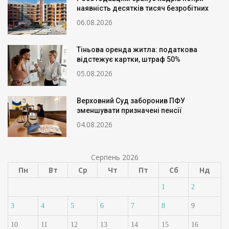
наявність десятків тисяч безробітних
06.08.2026
Тіньова оренда житла: податкова
відстежує картки, штраф 50%
05.08.2026
Верховний Суд заборонив ПФУ
зменшувати призначені пенсії
04.08.2026
Серпень 2026
Пн
Вт
Ср
Чт
Пт
Сб
Нд
1
2
3
4
5
6
7
8
9
10
11
12
13
14
15
16