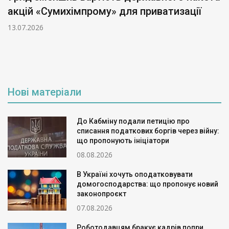
акцій «Сумихімпрому» для приватизації
13.07.2026
Нові матеріали
До Кабміну подали петицію про
списання податкових боргів через війну:
що пропонують ініціатори
08.08.2026
В Україні хочуть оподатковувати
домогосподарства: що пропонує новий
законопроєкт
07.08.2026
Роботодавцям бракує кадрів попри