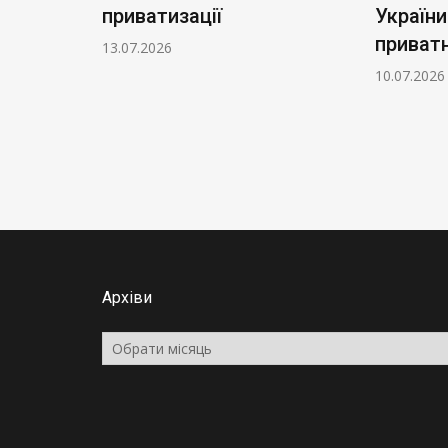
приватизації
України
приватн
13.07.2026
10.07.2026
Архіви
Архіви