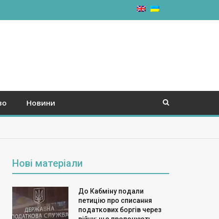
во
Новини
Нові матеріали
До Кабміну подали
петицію про списання
податкових боргів через