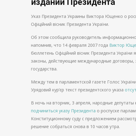
издании Президента
Указ Президента Украины Виктора Ющенко о рос
Офіційний вісник Президента України.
Об этом сообщила руководитель информационног
напомнив, что 14 февраля 2007 года
Виктор Юще
бюллетень Офіційний вісник Президента України
законы, действующие международные договоры, 
государства.
Между тем в парламентской газете Голос Україн
Урядовий кур’єр текст президентского указа
отсу
В ночь на вторник, 3 апреля, народные депутаты
подчиниться указу Президента
о роспуске парлам
Конституционному суду с предложением рассмотр
решение собраться снова в 10 часов утра.