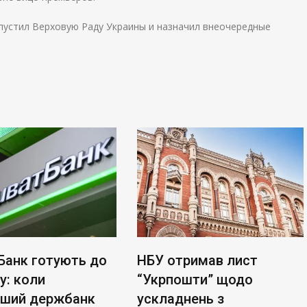
пустил Верховую Раду Украины и назначил внеочередные
Банк готують до
НБУ отримав лист
у: коли
“Укрпошти” щодо
ьший держбанк
ускладнень з