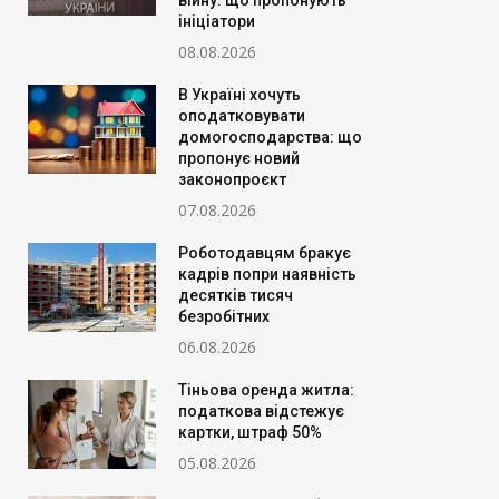
війну: що пропонують
ініціатори
08.08.2026
В Україні хочуть
оподатковувати
домогосподарства: що
пропонує новий
законопроєкт
07.08.2026
Роботодавцям бракує
кадрів попри наявність
десятків тисяч
безробітних
06.08.2026
Тіньова оренда житла:
податкова відстежує
картки, штраф 50%
05.08.2026