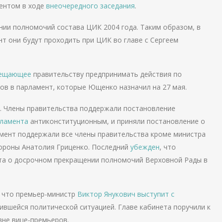
ментом в ходе
внеочередного заседания
.
нии полномочий состава ЦИК 2004 года. Таким образом, в
т они будут проходить при ЦИК во главе с Сергеем
.
рещающее
правительству предпринимать действия по
ов в парламент, которые Ющенко назначил на 27 мая.
е. Члены правительства поддержали постановление
рламента
антиконституционным, и приняли постановление о
мент поддержали все члены правительства кроме министра
бороны Анатолия Гриценко. Последний
убежден
, что
та о досрочном прекращении полномочий Верховной Рады в
, что премьер-министр
Виктор Янукович
выступит с
жившейся политической ситуацией. Главе кабинета поручили к
вне вице-премьеров.