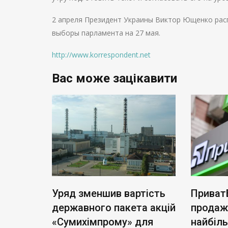
2 апреля Президент Украины Виктор Ющенко рас
выборы парламента на 27 мая.
http://www.korrespondent.net
Вас може зацікавити
ь нові
Уряд зменшив вартість
Приват
: тариф
державного пакета акцій
продаж
чі
«Сумихімпрому» для
найбіл