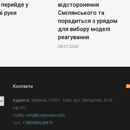
 перейде у
відсторонення
і руки
Смілянського та
порадиться з урядом
для вибору моделі
реагування
08.07.2026
Контакти
Адреса:
Україна, 01001, Київ, вул. Хрещатик, б.34,
оф.412
mailto:
info@corporativ.info
тел.:
+380680628975