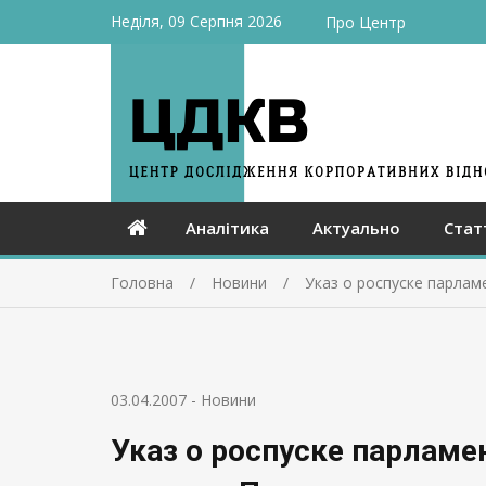
Неділя, 09 Серпня 2026
Про Центр
Аналітика
Актуально
Стат
Головна
Новини
Указ о роспуске парла
03.04.2007
-
Новини
Указ о роспуске парламе