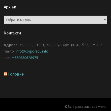
Архіви
Архіви
Контакти
Адреса:
Україна, 01001, Київ, вул. Хрещатик, б.34, оф.412
mailto:
info@corporativ.info
тел.:
+380680628975
Головне
©Всі права застережено.