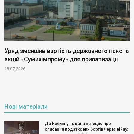
Уряд зменшив вартість державного пакета
акцій «Сумихімпрому» для приватизації
13.07.2026
Нові матеріали
До Кабміну подали петицію про
списання податкових боргів через війну: