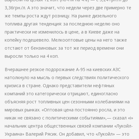
3,36грн./л. А это значит, что недели через две примерно те
же темпы роста ждут розницу. На рынке дизельного
топлива другая тенденция: за последнюю неделю оно
практически не изменилось в цене, а в Киеве даже на
копейку подешевело. Мелкооптовые цены на него также
отстают от бензиновых: за тот же период времени они
выросли только на 4 коп.
Вчерашнее резкое подорожание А-95 на киевских АЗС
натолкнуло на мысль о первых следствиях политического
кризиса в стране. Однако представители нефтяных
компаний это категорически отрицают, единогласно
объясняя рост топливных цен сезонными колебаниями на
мировых рынках. «Оптовая цена постоянно росла, и это
никак не связано с политическими событиями»,— сказал «і»
начальник центра общественных связей компании «Лукойл-
Украина» Валерий Рясик. Он добавил, что «Лукойл» — это