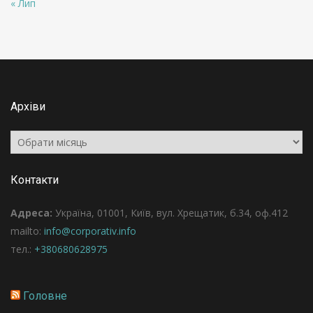
« Лип
Архіви
Архіви
Контакти
Адреса:
Україна, 01001, Київ, вул. Хрещатик, б.34, оф.412
mailto:
info@corporativ.info
тел.:
+380680628975
Головне