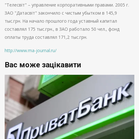
"Телесвіт" – управление корпоративными правами. 2005 г.
ЗАО "Датасвіт" закончило с чистым убытком в 145,9
тыс.грн. На начало прошлого года уставный капитал
составлял 175 тыс.грн., в ЗАО работало 50 чел., фонд
оплаты труда составлял 171,2 тыс.грн.
http://www.ma-journal.ru/
Вас може зацікавити