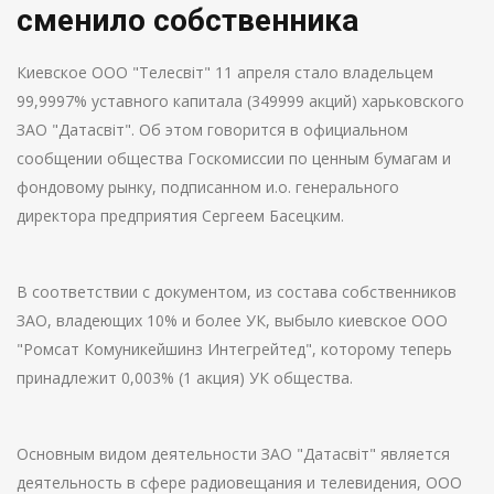
сменило собственника
Киевское ООО "Телесвіт" 11 апреля стало владельцем
99,9997% уставного капитала (349999 акций) харьковского
ЗАО "Датасвіт". Об этом говорится в официальном
сообщении общества Госкомиссии по ценным бумагам и
фондовому рынку, подписанном и.о. генерального
директора предприятия Сергеем Басецким.
В соответствии с документом, из состава собственников
ЗАО, владеющих 10% и более УК, выбыло киевское ООО
"Ромсат Комуникейшинз Интегрейтед", которому теперь
принадлежит 0,003% (1 акция) УК общества.
Основным видом деятельности ЗАО "Датасвіт" является
деятельность в сфере радиовещания и телевидения, ООО