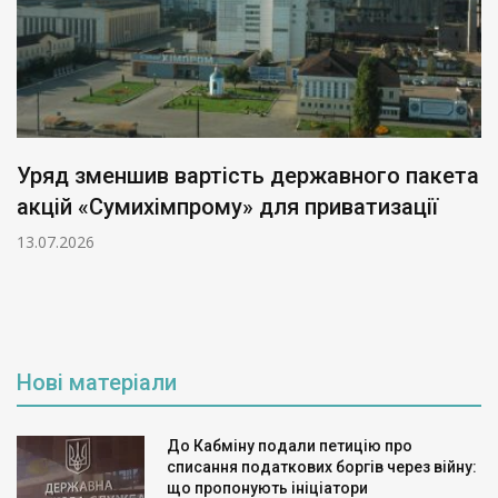
Уряд зменшив вартість державного пакета
акцій «Сумихімпрому» для приватизації
13.07.2026
Нові матеріали
До Кабміну подали петицію про
списання податкових боргів через війну:
що пропонують ініціатори