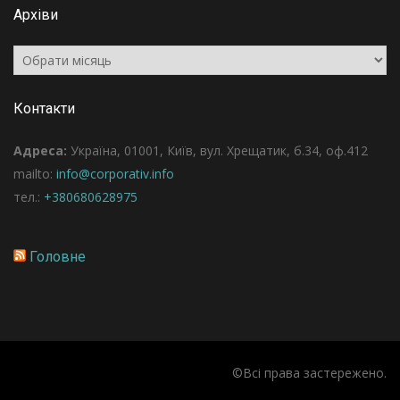
Архіви
Архіви
Контакти
Адреса:
Україна, 01001, Київ, вул. Хрещатик, б.34, оф.412
mailto:
info@corporativ.info
тел.:
+380680628975
Головне
©Всі права застережено.