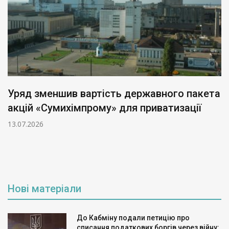
Уряд зменшив вартість державного пакета
акцій «Сумихімпрому» для приватизації
13.07.2026
Нові матеріали
До Кабміну подали петицію про
списання податкових боргів через війну: