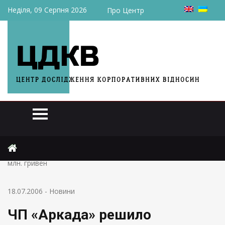
Неділя, 09 Серпня 2026
Про Центр
Головна
Новини
ЧП «Аркада» решило выпустить облигации серии А на 9,34
млн. гривен
18.07.2006
-
Новини
ЧП «Аркада» решило