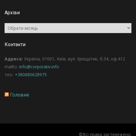
Архіви
Архіви
Контакти
Адреса:
Україна, 01001, Київ, вул. Хрещатик, б.34, оф.412
mailto:
info@corporativ.info
тел.:
+380680628975
Головне
©Всі права застережено.