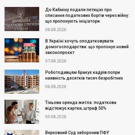
До Кабміну подали петицію про
списання податкових боргів через війну:
що пропонують ініціатори
08.08.2026
В Україні хочуть оподатковувати
домогосподарства: що пропонує новий
законопроєкт
07.08.2026
Роботодавцям бракує кадрів попри
наявність десятків тисяч безробітних
06.08.2026
Тіньова оренда житла: податкова
відстежує картки, штраф 50%
05.08.2026
Верховний Суд заборонив ПФУ