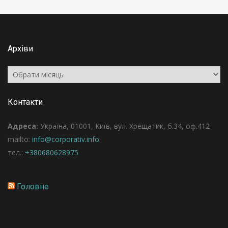
Архіви
Архіви
Контакти
Адреса:
Україна, 01001, Київ, вул. Хрещатик, б.34, оф.412
mailto:
info@corporativ.info
тел.:
+380680628975
Головне