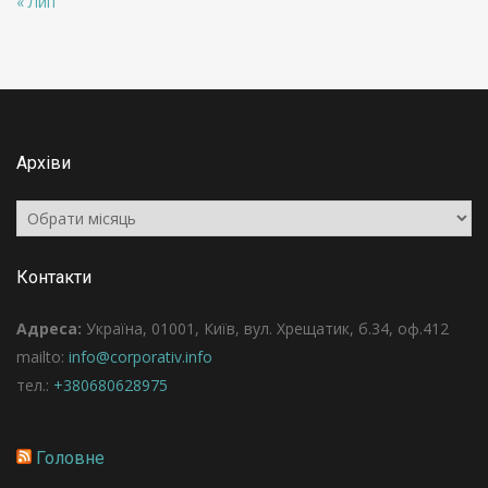
« Лип
Архіви
Архіви
Контакти
Адреса:
Україна, 01001, Київ, вул. Хрещатик, б.34, оф.412
mailto:
info@corporativ.info
тел.:
+380680628975
Головне