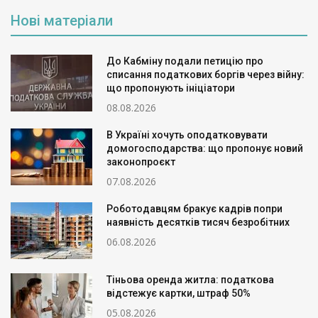
Нові матеріали
До Кабміну подали петицію про
списання податкових боргів через війну:
що пропонують ініціатори
08.08.2026
В Україні хочуть оподатковувати
домогосподарства: що пропонує новий
законопроєкт
07.08.2026
Роботодавцям бракує кадрів попри
наявність десятків тисяч безробітних
06.08.2026
Тіньова оренда житла: податкова
відстежує картки, штраф 50%
05.08.2026