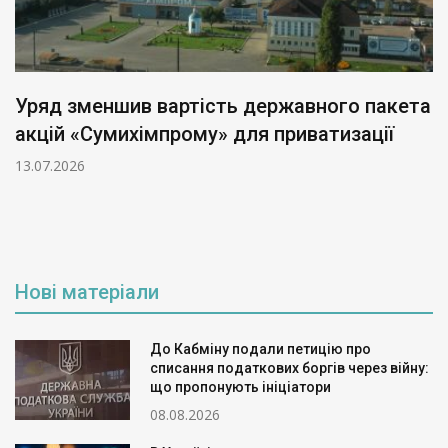
Уряд зменшив вартість державного пакета
акцій «Сумихімпрому» для приватизації
13.07.2026
Нові матеріали
До Кабміну подали петицію про
списання податкових боргів через війну:
що пропонують ініціатори
08.08.2026