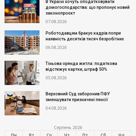
В Україні хочуть оподатковувати
домогосподарства: що пропонує новий
законопроєкт
07.08.2026
Роботодавцям бракує кадрів попри
наявність десятків тисяч безробітних
06.08.2026
Тіньова оренда житла: податкова
відстежує картки, штраф 50%
05.08.2026
Верховний Суд заборонив ПФУ
зменшувати призначені пенсії
04.08.2026
Серпень 2026
Пн
Вт
Ср
Чт
Пт
Сб
Нд