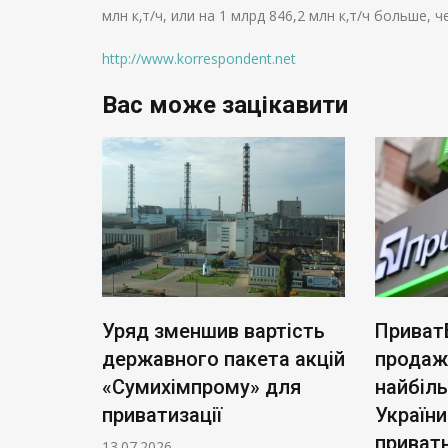
млн к‚т/ч, или на 1 млрд 846,2 млн к‚т/ч больше, ч
http://www.korrespondent.net
Вас може зацікавити
ь нові
Уряд зменшив вартість
Приват
: тариф
державного пакета акцій
продаж
чі
«Сумихімпрому» для
найбіл
приватизації
України
приватн
13.07.2026