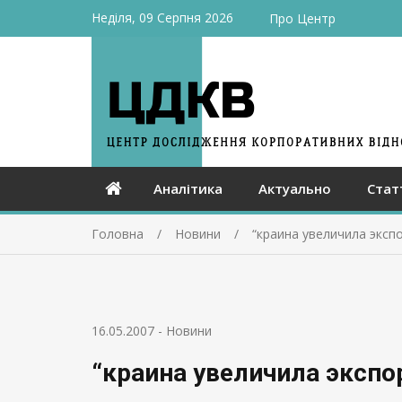
Неділя, 09 Серпня 2026
Про Центр
Аналітика
Актуально
Стат
Головна
Новини
“краина увеличила эксп
16.05.2007
-
Новини
“краина увеличила экспо