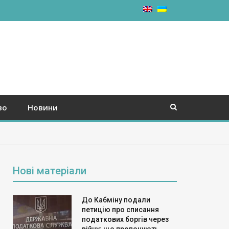
во
Новини
Нові матеріали
До Кабміну подали
петицію про списання
податкових боргів через