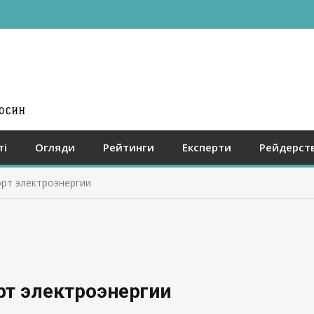
ті
Огляди
Рейтинги
Експерти
Рейдерст
орт электроэнергии
рт электроэнергии