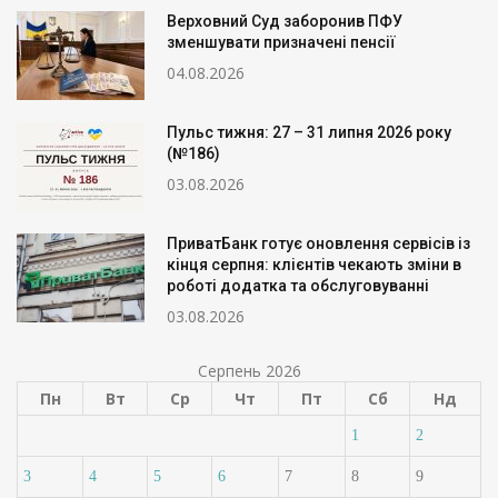
Верховний Суд заборонив ПФУ
зменшувати призначені пенсії
04.08.2026
Пульс тижня: 27 – 31 липня 2026 року
(№186)
03.08.2026
ПриватБанк готує оновлення сервісів із
кінця серпня: клієнтів чекають зміни в
роботі додатка та обслуговуванні
03.08.2026
Серпень 2026
Пн
Вт
Ср
Чт
Пт
Сб
Нд
1
2
3
4
5
6
7
8
9