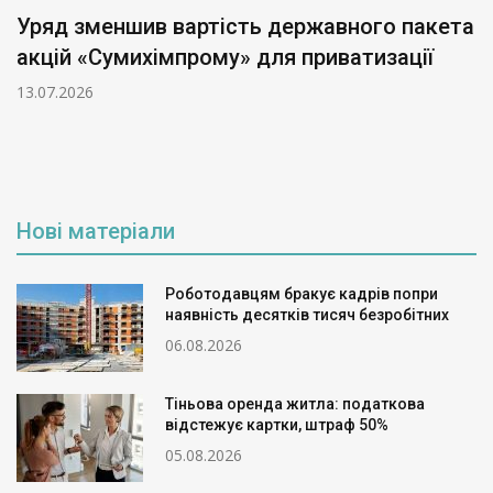
Уряд зменшив вартість державного пакета
акцій «Сумихімпрому» для приватизації
13.07.2026
Нові матеріали
Роботодавцям бракує кадрів попри
наявність десятків тисяч безробітних
06.08.2026
Тіньова оренда житла: податкова
відстежує картки, штраф 50%
05.08.2026