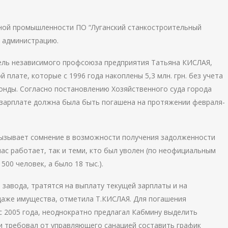
ной промышленности ПО “Луганский станкостроительный
 администрацию.
ель независимого профсоюза предприятия Татьяна КИСЛАЯ,
 плате, которые с 1996 года накоплены 5,3 млн. грн. без учета
онды. Согласно постановлению Хозяйственного суда города
о зарплате должна была быть погашена на протяжении февраля-
вызывает сомнение в возможности получения задолженности
час работает, так и теми, кто был уволен (по неофициальным
00 человек, а было 18 тыс.).
завода, тратятся на выплату текущей зарплаты и на
даже имущества, отметила Т.КИСЛАЯ. Для погашения
 2005 года, неоднократно предлагал Кабмину выделить
 и требовал от управляющего санацией составить график