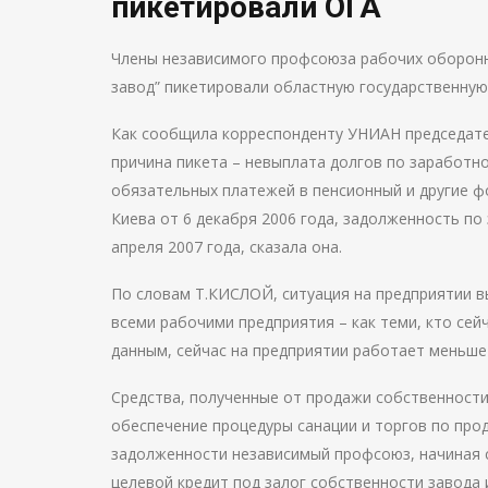
пикетировали ОГА
Члены независимого профсоюза рабочих оборон
завод” пикетировали областную государственную
Как сообщила корреспонденту УНИАН председат
причина пикета – невыплата долгов по заработной
обязательных платежей в пенсионный и другие ф
Киева от 6 декабря 2006 года, задолженность п
апреля 2007 года, сказала она.
По словам Т.КИСЛОЙ, ситуация на предприятии 
всеми рабочими предприятия – как теми, кто сей
данным, сейчас на предприятии работает меньше 5
Средства, полученные от продажи собственности 
обеспечение процедуры санации и торгов по про
задолженности независимый профсоюз, начиная с
целевой кредит под залог собственности завода