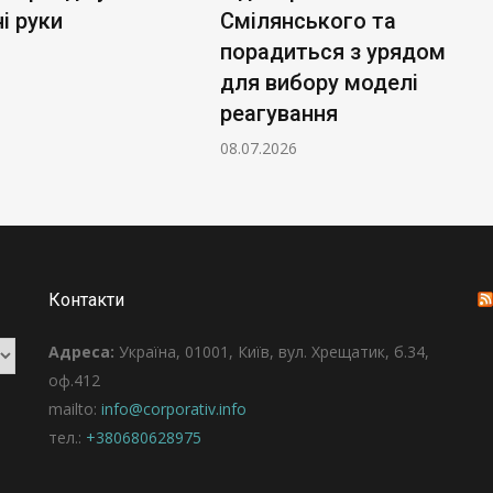
і руки
Смілянського та
порадиться з урядом
для вибору моделі
реагування
08.07.2026
Контакти
Адреса:
Україна, 01001, Київ, вул. Хрещатик, б.34,
оф.412
mailto:
info@corporativ.info
тел.:
+380680628975