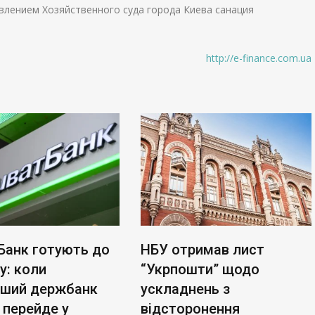
овлением Хозяйственного суда города Киева санация
http://e-finance.com.ua
Банк готують до
НБУ отримав лист
у: коли
“Укрпошти” щодо
ьший держбанк
ускладнень з
 перейде у
відсторонення