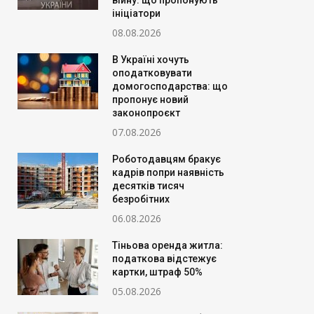
війну: що пропонують
ініціатори
08.08.2026
В Україні хочуть
оподатковувати
домогосподарства: що
пропонує новий
законопроєкт
07.08.2026
Роботодавцям бракує
кадрів попри наявність
десятків тисяч
безробітних
06.08.2026
Тіньова оренда житла:
податкова відстежує
картки, штраф 50%
05.08.2026