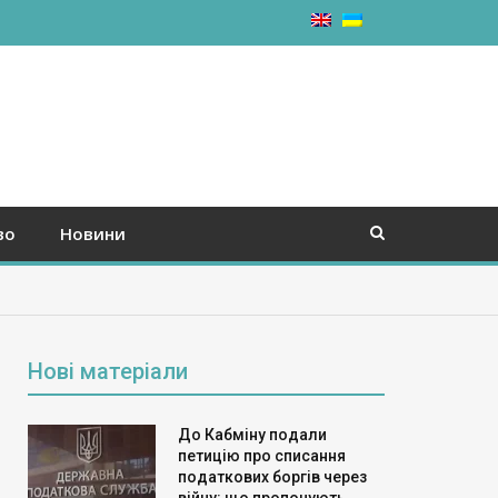
во
Новини
Нові матеріали
До Кабміну подали
петицію про списання
податкових боргів через