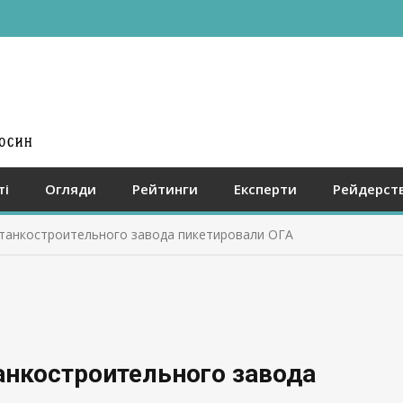
ті
Огляди
Рейтинги
Експерти
Рейдерст
станкостроительного завода пикетировали ОГА
анкостроительного завода