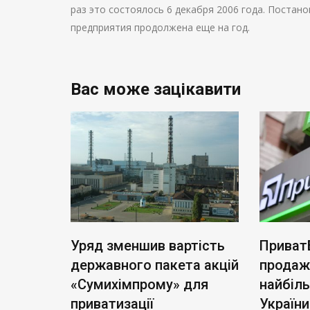
раз это состоялось 6 декабря 2006 года. Постан
предприятия продолжена еще на год.
Вас може зацікавити
ь нові
Уряд зменшив вартість
Приват
: тариф
державного пакета акцій
продаж
чі
«Сумихімпрому» для
найбіл
приватизації
України