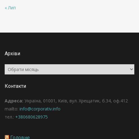
« Лип
Архіви
Архіви
Контакти
Адреса:
Україна, 01001, Київ, вул. Хрещатик, б.34, оф.412
mailto:
info@corporativ.info
тел.:
+380680628975
Головне