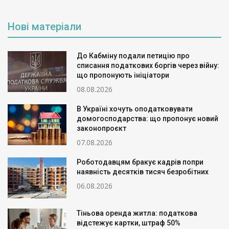
Нові матеріали
До Кабміну подали петицію про
списання податкових боргів через війну:
що пропонують ініціатори
08.08.2026
В Україні хочуть оподатковувати
домогосподарства: що пропонує новий
законопроєкт
07.08.2026
Роботодавцям бракує кадрів попри
наявність десятків тисяч безробітних
06.08.2026
Тіньова оренда житла: податкова
відстежує картки, штраф 50%