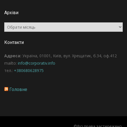
Архіви
Архіви
Контакти
Адреса:
Україна, 01001, Київ, вул. Хрещатик, б.34, оф.412
mailto:
info@corporativ.info
тел.:
+380680628975
Головне
©Всі права застережено.