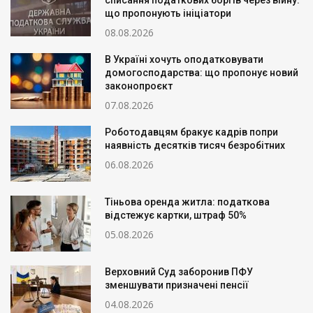
списання податкових боргів через війну:
що пропонують ініціатори
08.08.2026
В Україні хочуть оподатковувати
домогосподарства: що пропонує новий
законопроєкт
07.08.2026
Роботодавцям бракує кадрів попри
наявність десятків тисяч безробітних
06.08.2026
Тіньова оренда житла: податкова
відстежує картки, штраф 50%
05.08.2026
Верховний Суд заборонив ПФУ
зменшувати призначені пенсії
04.08.2026