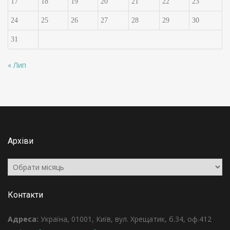
17
18
19
20
21
22
23
24
25
26
27
28
29
30
31
« Лип
Архіви
Архіви
Контакти
Адреса:
Україна, 01001, Київ, вул. Хрещатик, б.34, оф.412