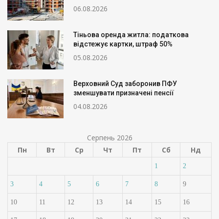
06.08.2026
Тіньова оренда житла: податкова
відстежує картки, штраф 50%
05.08.2026
Верховний Суд заборонив ПФУ
зменшувати призначені пенсії
04.08.2026
Серпень 2026
Пн
Вт
Ср
Чт
Пт
Сб
Нд
1
2
3
4
5
6
7
8
9
10
11
12
13
14
15
16