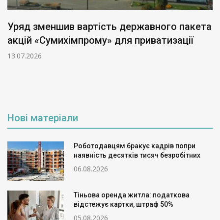
Уряд зменшив вартість державного пакета
акцій «Сумихімпрому» для приватизації
13.07.2026
Нові матеріали
Роботодавцям бракує кадрів попри
наявність десятків тисяч безробітних
06.08.2026
Тіньова оренда житла: податкова
відстежує картки, штраф 50%
05.08.2026