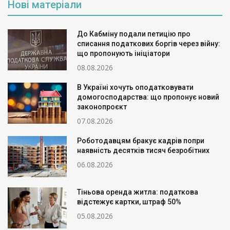
Нові матеріали
До Кабміну подали петицію про
списання податкових боргів через війну:
що пропонують ініціатори
08.08.2026
В Україні хочуть оподатковувати
домогосподарства: що пропонує новий
законопроєкт
07.08.2026
Роботодавцям бракує кадрів попри
наявність десятків тисяч безробітних
06.08.2026
Тіньова оренда житла: податкова
відстежує картки, штраф 50%
05.08.2026