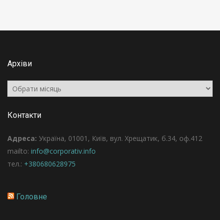
Архіви
Архіви
Контакти
Адреса:
Україна, 01001, Київ, вул. Хрещатик, б.34, оф.412
mailto:
info@corporativ.info
тел.:
+380680628975
Головне