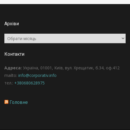
Архіви
Архіви
Контакти
Адреса:
Україна, 01001, Київ, вул. Хрещатик, б.34, оф.412
mailto:
info@corporativ.info
тел.:
+380680628975
Головне