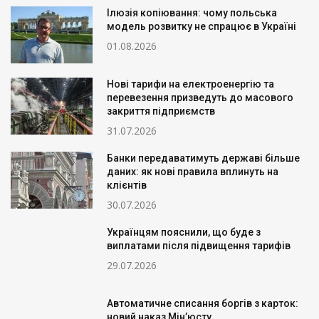
Ілюзія копіювання: чому польська
модель розвитку не спрацює в Україні
01.08.2026
Нові тарифи на електроенергію та
перевезення призведуть до масового
закриття підприємств
31.07.2026
Банки передаватимуть державі більше
даних: як нові правила вплинуть на
клієнтів
30.07.2026
Українцям пояснили, що буде з
виплатами після підвищення тарифів
29.07.2026
Автоматичне списання боргів з карток:
новий наказ Мін’юсту