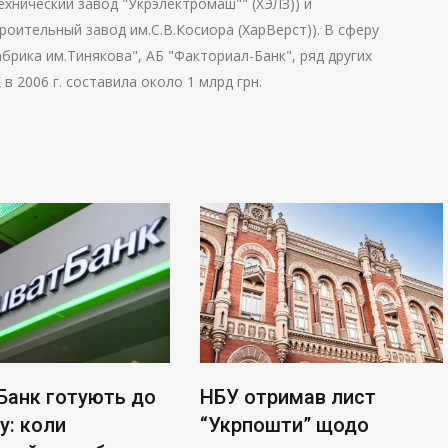
хнический завод "Укрэлектромаш"" (ХЭЛЗ)) и
оительный завод им.С.В.Косиора (ХарВерст)). В сферу
рика им.Тинякова", АБ "Факториал-Банк", ряд других
 2006 г. составила около 1 млрд грн.
Банк готують до
НБУ отримав лист
у: коли
“Укрпошти” щодо