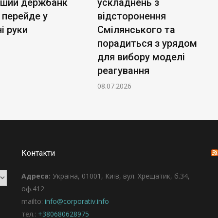
ьший держбанк
ускладнень з
 перейде у
відсторонення
і руки
Смілянського та
порадиться з урядом
для вибору моделі
реагування
08.07.2026
Контакти
Адреса:
Україна, 01001, Київ, вул. Хрещатик, б.34,
оф.412
mailto:
info@corporativ.info
тел.:
+380680628975