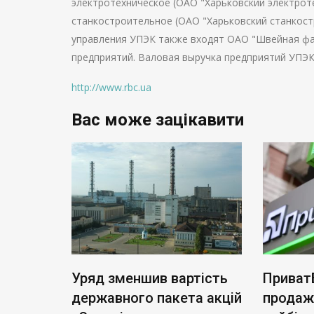
электротехническое (ОАО "Харьковский электроте
станкостроительное (ОАО "Харьковский станкостр
управления УПЭК также входят ОАО "Швейная фаб
предприятий. Валовая выручка предприятий УПЭК в
http://www.rbc.ua
Вас може зацікавити
ь нові
Уряд зменшив вартість
Приват
: тариф
державного пакета акцій
продаж