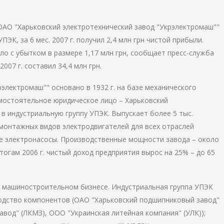
ОАО "Харьковский электротехнический завод "Укрэлектромаш""
ПЭК, за 6 мес. 2007 г. получил 2,4 млн грн чистой прибыли.
ло с убытком в размере 1,17 млн грн, сообщает пресс-служба
007 г. составил 34,4 млн грн.
электромаш"" основано в 1932 г. на базе механического
амостоятельное юридическое лицо – Харьковский
т в индустриальную группу УПЭК. Выпускает более 5 тыс.
 монтажных видов электродвигателей для всех отраслей
е электронасосы. Производственные мощности завода – около
итогам 2006 г. чистый доход предприятия вырос на 25% – до 65
 в машиностроительном бизнесе. Индустриальная группа УПЭК
водство компонентов (ОАО "Харьковский подшипниковый завод"
авод" (ЛКМЗ), ООО "Украинская литейная компания" (УЛК));