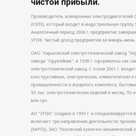
чистой прибыли.
Производитель асинхронных электродвигателей 
(ХЭЛЗ), который входит в индустриальную группу У
Аналогичный период 2006 г. предприятие заверши
УПЭК. Чистый доход предприятия за январь-июнь 2
ОАО "Харьковский электротехнический завод "Укр
завода "Оружейник", в 1938 г. оформилось как с
электротехнический завод. С осени 2001 г. входи
конструктивных, электрических, климатических и
промышленности и аграрного комплекса, бытовы
50 тыс. электротехнических изделий в месяц. По 
млн грн.
АО "УПЭК" создано в 1995 г. и специализируется
включает три направления деятельности: произ
(ХАРП)), ЗАО "Лозовский кузнечно-механический з