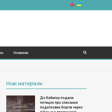
во
Новини
Нові матеріали
До Кабміну подали
петицію про списання
податкових боргів через