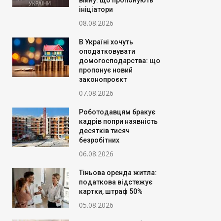
війну: що пропонують
ініціатори
08.08.2026
В Україні хочуть
оподатковувати
домогосподарства: що
пропонує новий
законопроєкт
07.08.2026
Роботодавцям бракує
кадрів попри наявність
десятків тисяч
безробітних
06.08.2026
Тіньова оренда житла:
податкова відстежує
картки, штраф 50%
05.08.2026