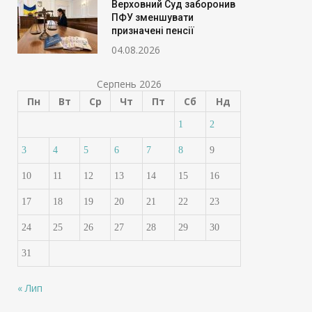
Верховний Суд заборонив
ПФУ зменшувати
призначені пенсії
04.08.2026
Серпень 2026
Пн
Вт
Ср
Чт
Пт
Сб
Нд
1
2
3
4
5
6
7
8
9
10
11
12
13
14
15
16
17
18
19
20
21
22
23
24
25
26
27
28
29
30
31
Банки посилюють
Українцям готу
« Лип
контроль: кому уріжуть
платіжки за во