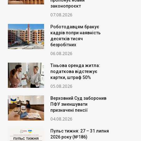
пропонує новий
законопроєкт
07.08.2026
Роботодавцям бракує
кадрів попри наявність
десятків тисяч
безробітних
06.08.2026
Тіньова оренда житла:
податкова відстежує
картки, штраф 50%
05.08.2026
Верховний Суд заборонив
ПФУ зменшувати
призначені пенсії
04.08.2026
Пульс тижня: 27 – 31 липня
2026 року (№186)