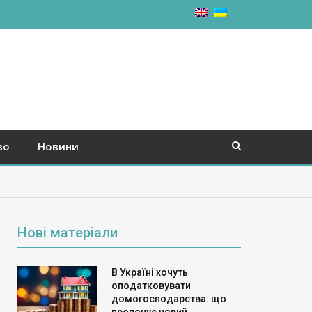
во
Новини
Нові матеріали
В Україні хочуть
оподатковувати
домогосподарства: що