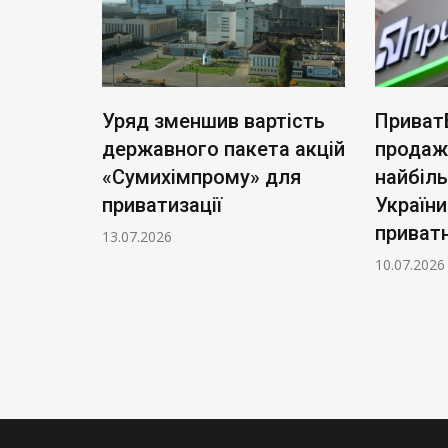
ь нові
Уряд зменшив вартість
Приват
: тариф
державного пакета акцій
продаж
чі
«Сумихімпрому» для
найбіл
приватизації
України
приватн
13.07.2026
10.07.2026