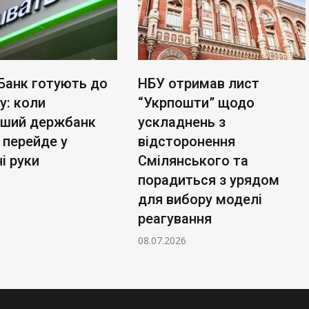
Банк готують до
НБУ отримав лист
у: коли
“Укрпошти” щодо
ьший держбанк
ускладнень з
 перейде у
відсторонення
і руки
Смілянського та
порадиться з урядом
для вибору моделі
реагування
08.07.2026