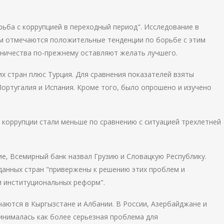
ьба с коррупцией в переходный период". Исследование в
ом отмечаются положительные тенденции по борьбе с этим
чничества по-прежнему оставляют желать лучшего.
х стран плюс Турция. Для сравнения показателей взяты
Португалия и Испания. Кроме того, было опрошено и изучено
 коррупции стали меньше по сравнению с ситуацией трехлетней
е, Всемирный банк назвал Грузию и Словацкую Республику.
 данных стран "привержены к решению этих проблем и
и институциональных реформ".
чаются в Кыргызстане и Албании. В России, Азербайджане и
ринималась как более серьезная проблема для