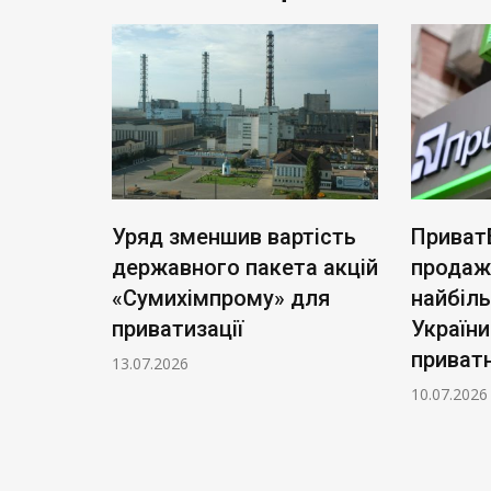
ь нові
Уряд зменшив вартість
Приват
: тариф
державного пакета акцій
продаж
чі
«Сумихімпрому» для
найбіл
приватизації
України
приватн
13.07.2026
10.07.2026