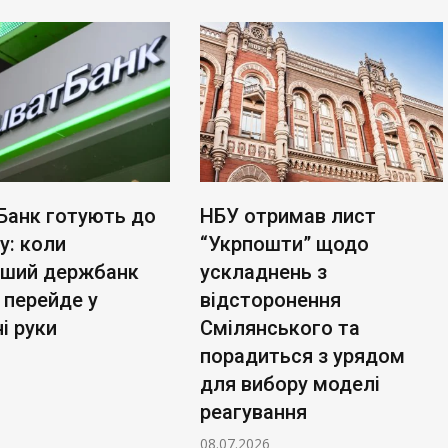
Банк готують до
НБУ отримав лист
у: коли
“Укрпошти” щодо
ьший держбанк
ускладнень з
 перейде у
відсторонення
і руки
Смілянського та
порадиться з урядом
для вибору моделі
реагування
08.07.2026