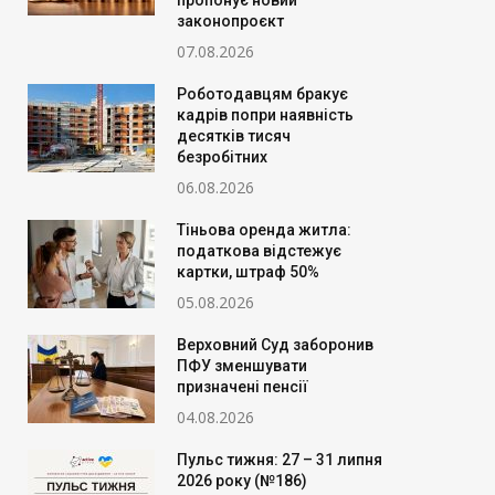
пропонує новий
законопроєкт
07.08.2026
Роботодавцям бракує
кадрів попри наявність
десятків тисяч
безробітних
06.08.2026
Тіньова оренда житла:
податкова відстежує
картки, штраф 50%
05.08.2026
Верховний Суд заборонив
ПФУ зменшувати
призначені пенсії
04.08.2026
Пульс тижня: 27 – 31 липня
2026 року (№186)