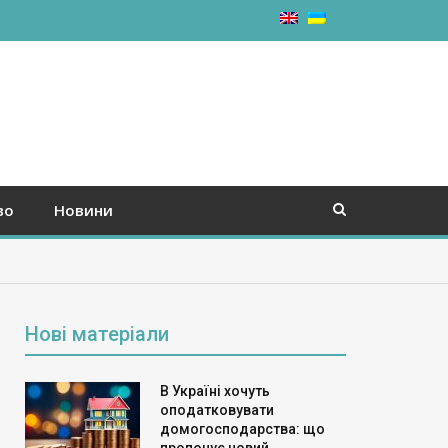
во
Новини
Нові матеріали
В Україні хочуть
оподатковувати
домогосподарства: що