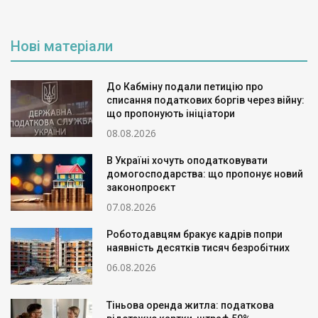
Нові матеріали
До Кабміну подали петицію про
списання податкових боргів через війну:
що пропонують ініціатори
08.08.2026
В Україні хочуть оподатковувати
домогосподарства: що пропонує новий
законопроєкт
07.08.2026
Роботодавцям бракує кадрів попри
наявність десятків тисяч безробітних
06.08.2026
Тіньова оренда житла: податкова