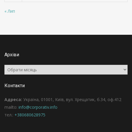
« Лип
Архіви
Архіви
Контакти
Адреса:
Україна, 01001, Київ, вул. Хрещатик, б.34, оф.412
mailto:
info@corporativ.info
тел.:
+380680628975