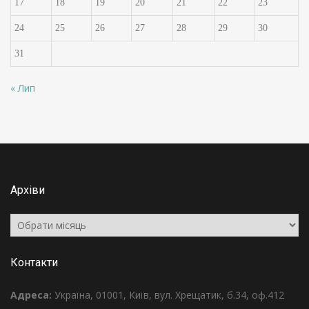
17
18
19
20
21
22
23
24
25
26
27
28
29
30
31
« Лип
Архіви
Архіви
Контакти
Адреса:
Україна, 01001, Київ, вул. Хрещатик, б.34, оф.412