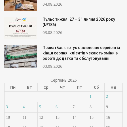
04.08.2026
Пульс тижня: 27 – 31 липня 2026 року
(№186)
03.08.2026
ПриватБанк готує оновлення сервісів із
кінця серпня: клієнтів чекають зміни в
роботі додатка та обслуговуванні
03.08.2026
Серпень 2026
Пн
Вт
Ср
Чт
Пт
Сб
Нд
1
2
3
4
5
6
7
8
9
10
11
12
13
14
15
16