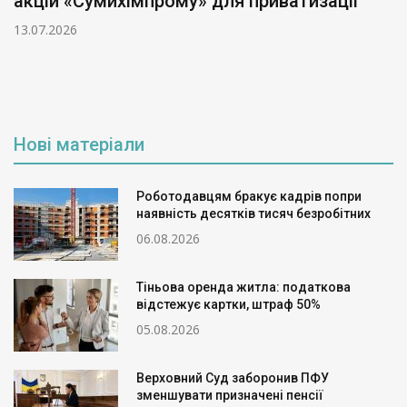
акцій «Сумихімпрому» для приватизації
13.07.2026
Нові матеріали
Роботодавцям бракує кадрів попри
наявність десятків тисяч безробітних
06.08.2026
Тіньова оренда житла: податкова
відстежує картки, штраф 50%
05.08.2026
Верховний Суд заборонив ПФУ
зменшувати призначені пенсії