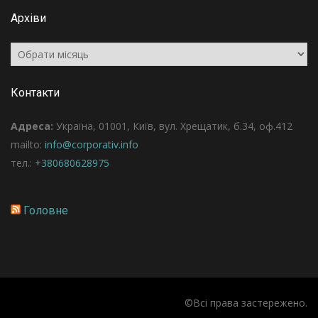
Архіви
Архіви
Контакти
Адреса:
Україна, 01001, Київ, вул. Хрещатик, б.34, оф.412
mailto:
info@corporativ.info
тел.:
+380680628975
Головне
©Всі права застережено.