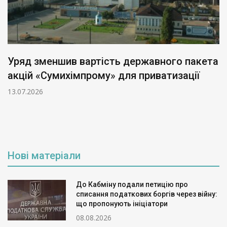
Уряд зменшив вартість державного пакета
акцій «Сумихімпрому» для приватизації
13.07.2026
Нові матеріали
До Кабміну подали петицію про
списання податкових боргів через війну:
що пропонують ініціатори
08.08.2026