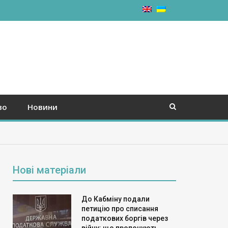
во
Новини
Нові матеріали
До Кабміну подали
петицію про списання
податкових боргів через