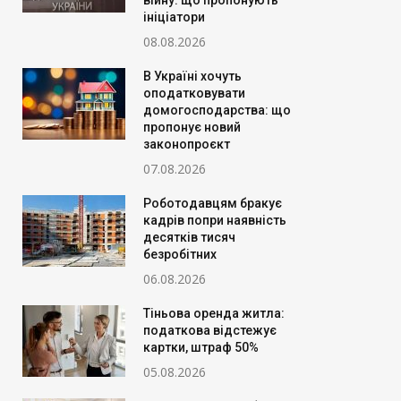
війну: що пропонують
ініціатори
08.08.2026
В Україні хочуть
оподатковувати
домогосподарства: що
пропонує новий
законопроєкт
07.08.2026
Роботодавцям бракує
кадрів попри наявність
десятків тисяч
безробітних
06.08.2026
Тіньова оренда житла:
податкова відстежує
картки, штраф 50%
05.08.2026