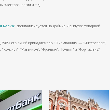
ы электроэнергии и т.д.
я Балка”
специализируется на добыче и выпуске товарной
9,396% его акций принадлежало 10 компаниям — “Интерсплав”,
, “Консист”, “Ривалион”, “Фрилайн”, “Юлайт” и “Фортифайд”.