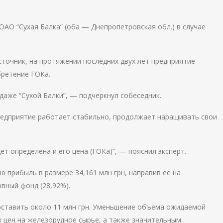
ОАО “Сухая Балка” (оба — Днепропетровская обл.) в случае
очник, на протяжении последних двух лет предприятие
бретение ГОКа.
одаже “Сухой Балки”, — подчеркнул собеседник.
редприятие работает стабильно, продолжает наращивать свои
ет определена и его цена (ГОКа)”, — пояснил эксперт.
ю прибыль в размере 34,161 млн грн, направив ее на
рвный фонд (28,92%).
оставить около 11 млн грн. Уменьшение объема ожидаемой
 цен на железорудное сырье, а также значительным