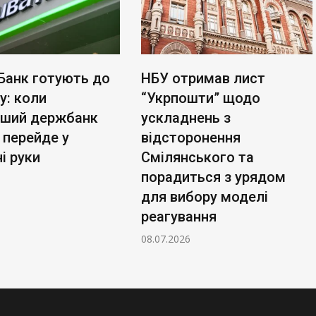
Банк готують до
НБУ отримав лист
у: коли
“Укрпошти” щодо
ьший держбанк
ускладнень з
 перейде у
відсторонення
і руки
Смілянського та
порадиться з урядом
для вибору моделі
реагування
08.07.2026