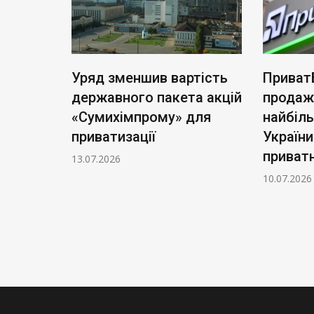
ь нові
Уряд зменшив вартість
Приват
: тариф
державного пакета акцій
продаж
чі
«Сумихімпрому» для
найбіл
приватизації
України
приватн
13.07.2026
10.07.2026