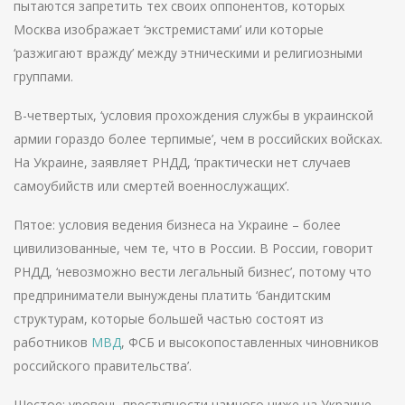
пытаются запретить тех своих оппонентов, которых
Москва изображает ‘экстремистами’ или которые
‘разжигают вражду’ между этническими и религиозными
группами.
В-четвертых, ‘условия прохождения службы в украинской
армии гораздо более терпимые’, чем в российских войсках.
На Украине, заявляет РНДД, ‘практически нет случаев
самоубийств или смертей военнослужащих’.
Пятое: условия ведения бизнеса на Украине – более
цивилизованные, чем те, что в России. В России, говорит
РНДД, ‘невозможно вести легальный бизнес’, потому что
предприниматели вынуждены платить ‘бандитским
структурам, которые большей частью состоят из
работников
МВД
, ФСБ и высокопоставленных чиновников
российского правительства’.
Шестое: уровень преступности намного ниже на Украине,