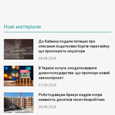
Нові матеріали
До Кабміну подали петицію про
списання податкових боргів через війну:
що пропонують ініціатори
08.08.2026
В Україні хочуть оподатковувати
домогосподарства: що пропонує новий
законопроєкт
07.08.2026
Роботодавцям бракує кадрів попри
наявність десятків тисяч безробітних
06.08.2026