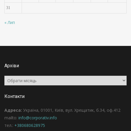
31
« Лип
Архіви
Архіви
Контакти
Адреса:
Україна, 01001, Київ, вул. Хрещатик, б.34, оф.412
mailto:
info@corporativ.info
тел.:
+380680628975