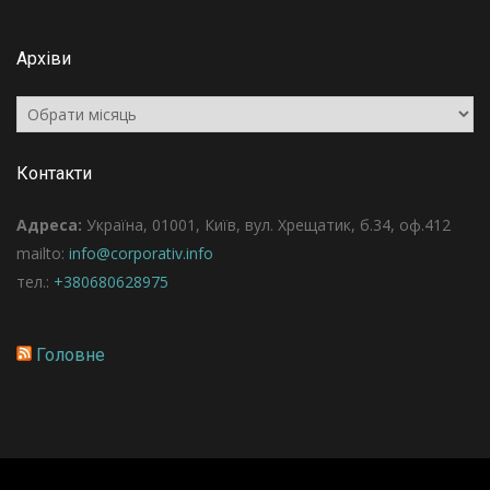
Архіви
Архіви
Контакти
Адреса:
Україна, 01001, Київ, вул. Хрещатик, б.34, оф.412
mailto:
info@corporativ.info
тел.:
+380680628975
Головне