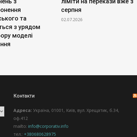
нень з
ліміти на перекази вже з
ронення
серпня
ського та
02.07.2026
ться з урядом
бору моделі
ання
Контакти
Адреса:
Україна, 01001, Київ, вул. Хрещатик, б.34,
оф.412
mailto:
info@corporativ.info
тел.:
+380680628975