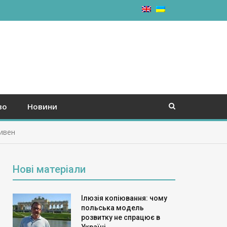
во
Новини
ивен
Нові матеріали
Ілюзія копіювання: чому
польська модель
розвитку не спрацює в