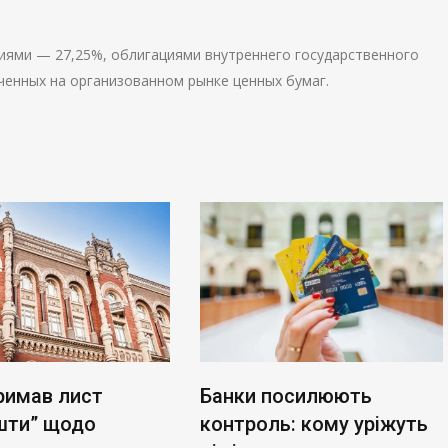
иями — 27,25%, облигациями внутреннего государственного
ченных на организованном рынке ценных бумаг.
римав лист
Банки посилюють
шти” щодо
контроль: кому уріжуть