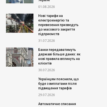
Україні
01.08.2026
Нові тарифи на
електроенергію та
перевезення призведуть
до масового закриття
підприємств
31.07.2026
Банки передаватимуть
державі більше даних: як
нові правила вплинуть на
клієнтів
30.07.2026
Українцям пояснили, що
буде з виплатами після
підвищення тарифів
29.07.2026
Автоматичне списання