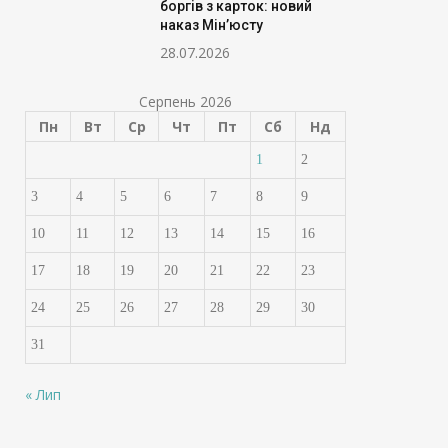
боргів з карток: новий
наказ Мін’юсту
28.07.2026
Серпень 2026
Пн
Вт
Ср
Чт
Пт
Сб
Нд
1
2
3
4
5
6
7
8
9
10
11
12
13
14
15
16
17
18
19
20
21
22
23
24
25
26
27
28
29
30
31
Суд зобов’язав Росію
Уряд зменшив в
« Лип
виплатити українській
державного пак