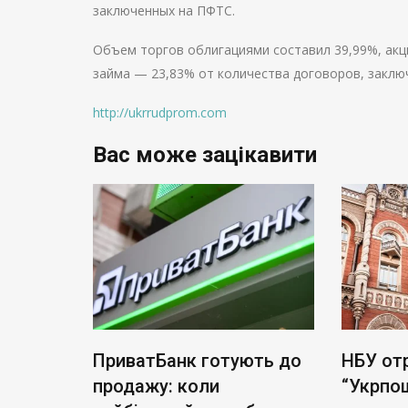
заключенных на ПФТС.
Объем торгов облигациями составил 39,99%, акц
займа — 23,83% от количества договоров, заклю
http://ukrrudprom.com
Вас може зацікавити
тість
ПриватБанк готують до
НБУ от
а акцій
продажу: коли
“Укрпо