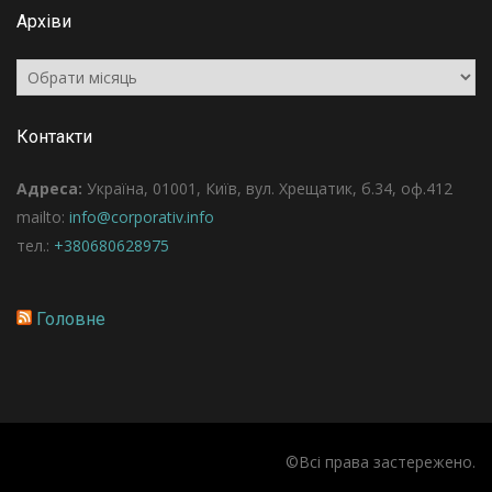
Архіви
Архіви
Контакти
Адреса:
Україна, 01001, Київ, вул. Хрещатик, б.34, оф.412
mailto:
info@corporativ.info
тел.:
+380680628975
Головне
©Всі права застережено.